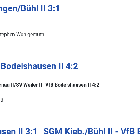
gen/​Bühl II 3:1
.) Stephen Wohlgemuth
 Bodelshausen II 4:2
 II/SV Weiler II- VfB Bodelshausen II 4:2
uth
usen II 3:1
SGM Kieb./Bühl II - VfB 