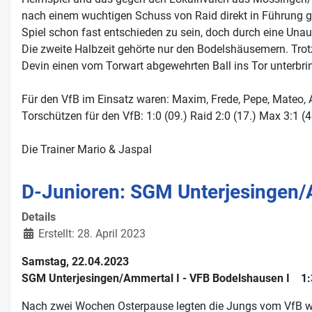
nach einem wuchtigen Schuss von Raid direkt in Führung g
Spiel schon fast entschieden zu sein, doch durch eine Una
Die zweite Halbzeit gehörte nur den Bodelshäusemern. Trotz 
Devin einen vom Torwart abgewehrten Ball ins Tor unterbrin
Für den VfB im Einsatz waren: Maxim, Frede, Pepe, Mateo, A
Torschützen für den VfB: 1:0 (09.) Raid 2:0 (17.) Max 3:1 (4
Die Trainer Mario & Jaspal
D-Junioren: SGM Unterjesingen/
Details
Erstellt: 28. April 2023
Samstag, 22.04.2023
SGM Unterjesingen/Ammertal I - VFB Bodelshausen I 1:3
Nach zwei Wochen Osterpause legten die Jungs vom VfB wie