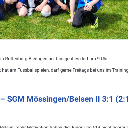
n Rottenburg-Bieringen an. Los geht es dort um 9 Uhr.
at am Fussballspielen, darf gerne Freitags bei uns im Trainin
– SGM Mössingen/Belsen II 3:1 (2:
elsen, mehr Motivation haben die Jungs von VfB nicht gebrauc