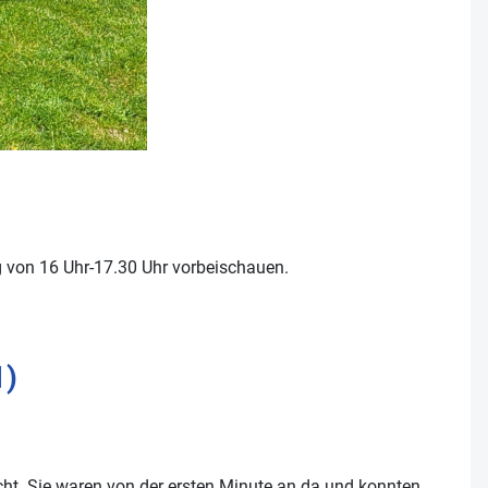
g von 16 Uhr-17.30 Uhr vorbeischauen.
1)
ht. Sie waren von der ersten Minute an da und konnten